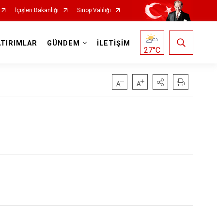
İçişleri Bakanlığı
Sinop Valiliği
ATIRIMLAR
GÜNDEM
İLETİŞİM
27
°C