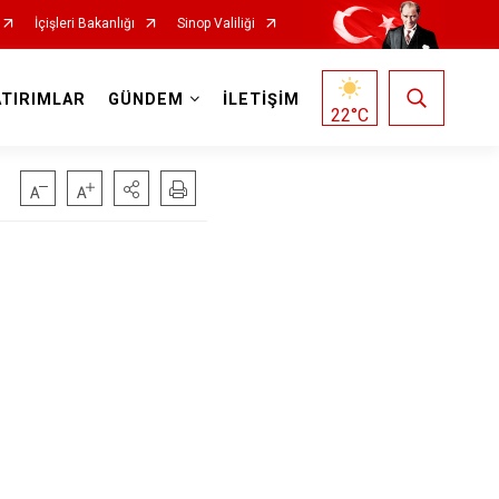
İçişleri Bakanlığı
Sinop Valiliği
ATIRIMLAR
GÜNDEM
İLETİŞİM
22
°C