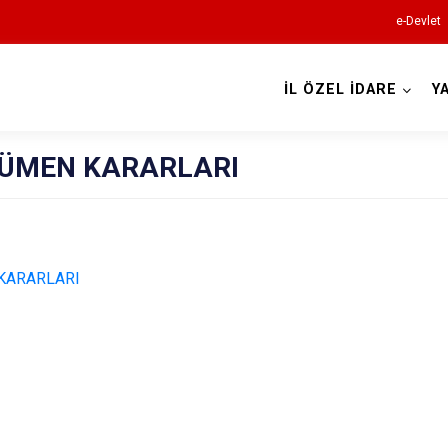
e-Devlet
İL ÖZEL İDARE
Y
NCÜMEN KARARLARI
 KARARLARI