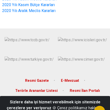
2020 Yılı Kasım Bütçe Kararları
2020 Yılı Aralık Meclis Kararları
Resmi Gazete
E-Mevzuat
Terörle Arananlar Listesi
Resmi İlan Portalı
Sizlere daha iyi hizmet verebilmek için sitemizde
Gelincik Mah. Fatih Cad. No:16 SİNOP
çerezlere yer veriyoruz
🍪 Çerez politikamız hakkında